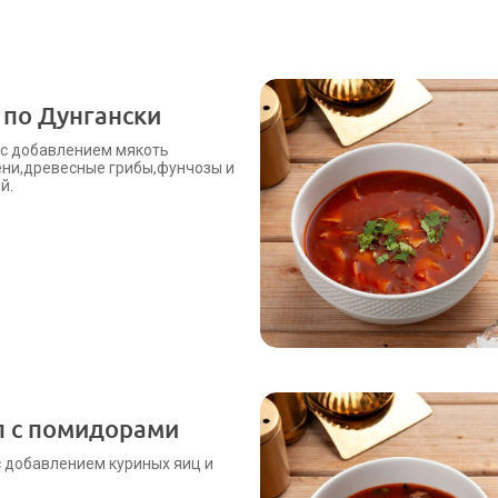
по Дунгански
с добавлением мякоть
ни,древесные грибы,фунчозы и
й.
п с помидорами
с добавлением куриных яиц и