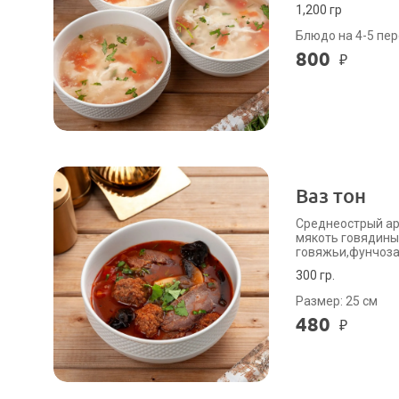
1,200 гр
Блюдо на 4-5 пер
800
₽
Ваз тон
Среднеострый ар
мякоть говядины
говяжьи,фунчоза
300 гр.
Размер: 25 см
480
₽