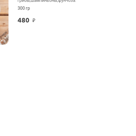
грибы,шампиньоны,фунчоза.
300 гр
480
₽