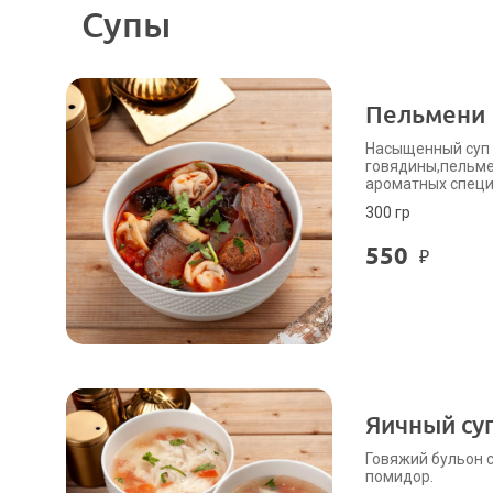
Супы
Пельмени 
Насыщенный суп 
говядины,пельме
ароматных специ
300 гр
550
₽
Яичный су
Говяжий бульон 
помидор.